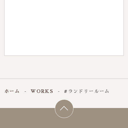
見学・相談会
0120-396-552
稲沢店：
0120-396-150
一宮店：
9:00～18:00
【受付時間】
火・水
【定休日】
ホーム
WORKS
#ランドリールーム