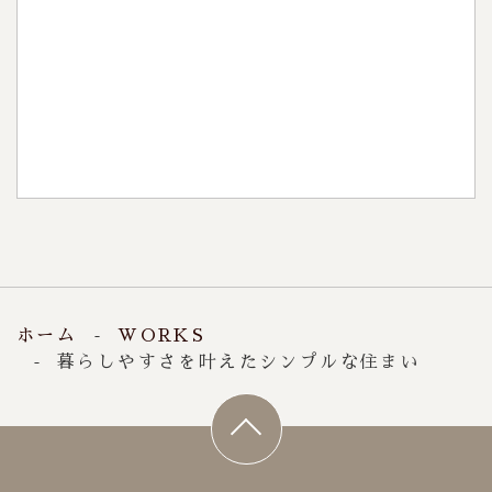
見学・相談会
0120-396-552
稲沢店：
0120-396-150
一宮店：
9:00～18:00
【受付時間】
火・水
【定休日】
ホーム
WORKS
暮らしやすさを叶えたシンプルな住まい