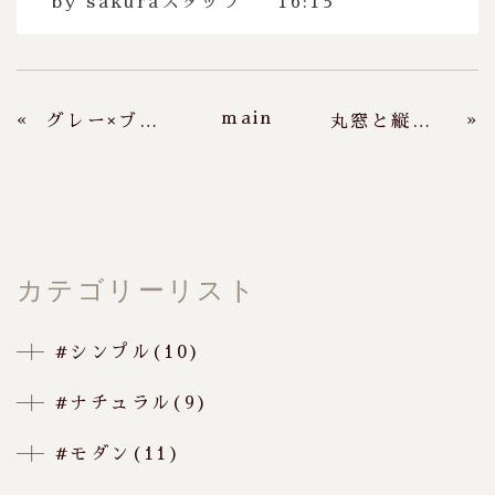
by
sakuraスタッフ
16:15
main
«
»
グレー×ブラックで魅せる、今どきモダンな暮らし
丸窓と縦格子が映える和モダンの家
カテゴリーリスト
#シンプル(10)
#ナチュラル(9)
#モダン(11)