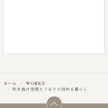
見学・相談会
0120-396-552
稲沢店：
0120-396-150
一宮店：
9:00～18:00
【受付時間】
火・水
【定休日】
ホーム
WORKS
吹き抜け空間とぐるりと回れる暮らし