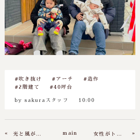
#吹き抜け
#アーチ
#造作
#2階建て
#40坪台
by
sakuraスタッフ
10:00
main
«
»
光と風が広がる、バルコニーと繋がる2階リビングの家
女性がトキメク海外風ハウス