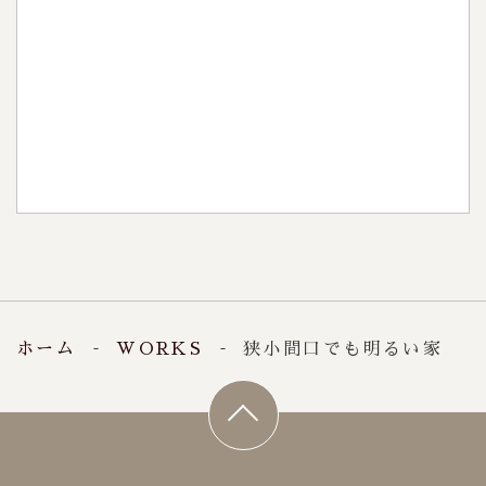
見学・相談会
0120-396-552
稲沢店：
0120-396-150
一宮店：
9:00～18:00
【受付時間】
火・水
【定休日】
ホーム
WORKS
狭小間口でも明るい家