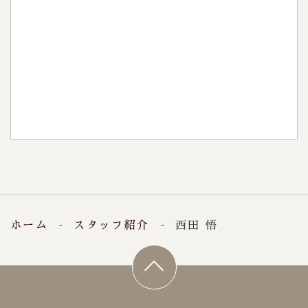
見学・相談会
0120-396-552
稲沢店：
0120-396-150
一宮店：
9:00～18:00
【受付時間】
火・水
【定休日】
ホーム
スタッフ紹介
西田 悟